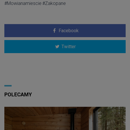
#Mowianamiescie
#Zakopane
Facebook
Twitter
POLECAMY