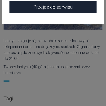
Przejdź do serwisu
Labirynt znajduje się zaraz obok zamku z lodowymi
sklepieniami oraz toru do jazdy na sankach. Organizatorzy
zapraszają do zimowych aktywności co dziennie od 9.00
do 21.00
Twórcy labiryntu (40 górali) zostali nagrodzeni przez
burmistrza.
Tagi