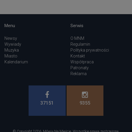
Menu
Serwis
Newsy
O MNM
Wywiady
Regulamin
Muzyka
Polityka prywatności
Miasto
Kontakt
Kalendarium
Współpraca
Patronaty
Reklama
37151
9355
© Copyright 2026. Mówią Na Mieście. Wszystkie prawa zastrzeżone.