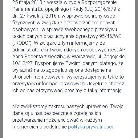
25 stycznia
25 maja 2018 r. weszła w życie Rozporządzenie
Parlamentu Europejskiego i Rady (UE) 2016/679 z
ŚNIEŻNY LABIRYNT W
dn. 27 kwietnia 2016 r. w sprawie ochrony osób
fizycznych w związku z przetwarzaniem danych
ZAKOPANEM
osobowych i w sprawie swobodnego przepływu
takich danych oraz uchylenia dyrektywy 95/46/WE
(„RODO”). W związku z tym informujemy, że
W Zakopanem, pod Wielką Krokwią powstał największy na
administratorem Twoich danych osobowych jest AP
świecie śnieżny labirynt. Poprzednio tytuł należał do
Anna Pocenta z siedzibą w Warszawie, ul. Zagójskiej
Kanady. Budowla, której powierzchnia przekroczy ponad
10/12/27. Dysponujemy Twoimi danymi dlatego, że
2000 metrów kwadratowych jest jedną z atrakcji
wyraziłeś na to zgodę lub są one dostępne na
zimowego parku rozrywki "SnowLandia". Wszystko z lodu i
stronach internetowych i wykorzystujemy je tylko to
ze śniegu jak z mrożnej krainy.
przesyłania informacji prasowych. Jeżeli nie chcesz
ich od nas otrzymywać, prosimy o taką informację.
Nie zwiększamy zakresu naszych uprawnień. Twoje
dane są u nas bezpieczne a zgodę na ich
przetwarzanie może anulować w każdym
momencie na podstronie
polityka prywatności
.