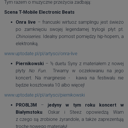
Tym razem o muzyczne przeżycia zadbają:
Scena T-Mobile Electronic Beats
Onra live
– francuski wirtuoz samplingu jest świeżo
po zamknięciu swojej legendarnej trylogii płyt pt.
Chinoiseries.
Idealny pomost pomiędzy hip-hopem, a
elektroniką.
www.uptodate.pl/pl/artysci/onra-live
Piernikowski
– ½ duetu Syny z materiałem z nowej
płyty
No Fun.
Trwamy w oczekiwaniu na jego
koncert. Na marginesie - kawa na festiwalu nie
będzie kosztowała 10 albo więcej!
www.uptodate.pl/pl/artysci/piernikowski
PRO8L3M
–
jedyny
w tym roku koncert w
Białymstoku
. Oskar i Steez opowiedzą Wam
z czego są zrobione żyrandole, a także zaprezentują
trochę nowego materiału!