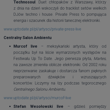
Technosoul
. Duet chłopaków z Warszawy, którzy
z dnia na dzień wskoczyli do tracklist setów wielkich
DJów techno i house. Private Press to pompująca
energia i szacunek dla historii tanecznej elektroniki.
www.uptodate.pl/pl/artysci/private-press-live
Centralny Salon Ambientu
Murcof live
– meksykański artysta, który od
początku był na liście wymarzonych występów na
Festiwalu Up To Date. Jego pierwsza płyta,
Martes
,
na zawsze zmieniła oblicze elektroniki. Od 2002 roku
nieprzerwanie zaskakuje i dostarcza fanom pięknych
preparowanych dźwięków i wzruszających
koncertów. Liczymy na łzy podczas tegorocznego
Centralnego
Salonu Ambientu.
www.uptodate.pl/pl/artysci/murcof-live
Stefan Wesołowski live
– gdzieś pomiędzy