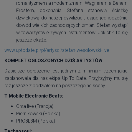
romantyzmem a modernizmem, Wagnerem a Benem
Frostem, dokonania Stefana stanowią ścieżkę
dźwiękową do naszej cywilizacji, dając jednocześnie
dowód wielkich zachodzących zmian. Stefan wystąpi
w towarzystwie żywych instrumentów. Jakich? To się
jeszcze okaże.
www.uptodate.pl/pl/artysci/stefan-wesolowski-live
KOMPLET OGŁOSZONYCH DZIŚ ARTYSTÓW
Dzisiejsze ogłoszenie jest jednym z minimum trzech jakie
zaplanowała dla nas ekipa Up To Date. Przyjrzyjmy mu się
raz jeszcze z podziałem na poszczególne sceny.
T-Mobile Electronic Beats:
Onra live (Francja)
Piernikowski (Polska)
PRO8L3M (Polska)
Technosoul: