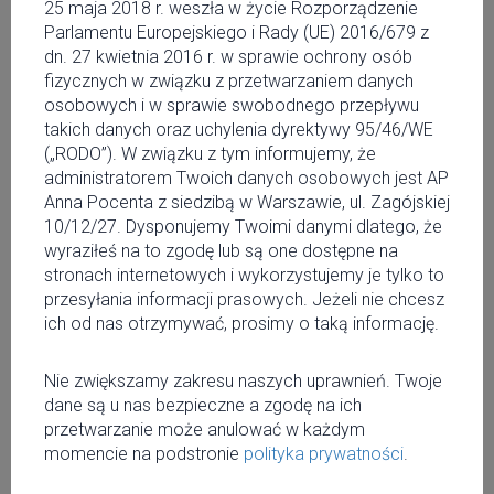
1 czerwca
25 maja 2018 r. weszła w życie Rozporządzenie
Parlamentu Europejskiego i Rady (UE) 2016/679 z
PIERWSI ARTYŚCI 8.
dn. 27 kwietnia 2016 r. w sprawie ochrony osób
fizycznych w związku z przetwarzaniem danych
EDYCJI UP TO DATE
osobowych i w sprawie swobodnego przepływu
takich danych oraz uchylenia dyrektywy 95/46/WE
FESTIVAL
(„RODO”). W związku z tym informujemy, że
administratorem Twoich danych osobowych jest AP
Kilka dni temu poznaliśmy datę tegorocznego Up To
Anna Pocenta z siedzibą w Warszawie, ul. Zagójskiej
Date Festival. Teraz poznajemy pierwszych artystów,
10/12/27. Dysponujemy Twoimi danymi dlatego, że
którzy pojawią się na festiwalowych scenach 8 i 9
wyraziłeś na to zgodę lub są one dostępne na
września w Białymstoku. Ponownie miejsca, w których
stronach internetowych i wykorzystujemy je tylko to
pojawi się ekipa Up To Date wypełnią się muzyką po
przesyłania informacji prasowych. Jeżeli nie chcesz
brzegi, a Białystok na dwa dni stanie się miastem
ich od nas otrzymywać, prosimy o taką informację.
brzmiącym wyszukaną elektroniką i niebanalnym rapem.
Nie zwiększamy zakresu naszych uprawnień. Twoje
dane są u nas bezpieczne a zgodę na ich
przetwarzanie może anulować w każdym
momencie na podstronie
polityka prywatności
.