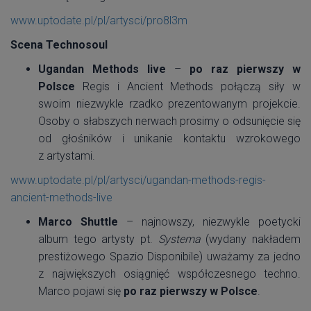
www.uptodate.pl/pl/artysci/pro8l3m
Scena Technosoul
Ugandan Methods live
–
po raz pierwszy w
Polsce
Regis i Ancient Methods połączą siły w
swoim niezwykle rzadko prezentowanym projekcie.
Osoby o słabszych nerwach prosimy o odsunięcie się
od głośników i unikanie kontaktu wzrokowego
z artystami.
www.uptodate.pl/pl/artysci/ugandan-methods-regis-
ancient-methods-live
Marco Shuttle
– najnowszy, niezwykle poetycki
album tego artysty pt.
Systema
(wydany nakładem
prestiżowego Spazio Disponibile)
uważamy za jedno
z największych osiągnięć współczesnego techno.
Marco pojawi się
po raz pierwszy w Polsce
.