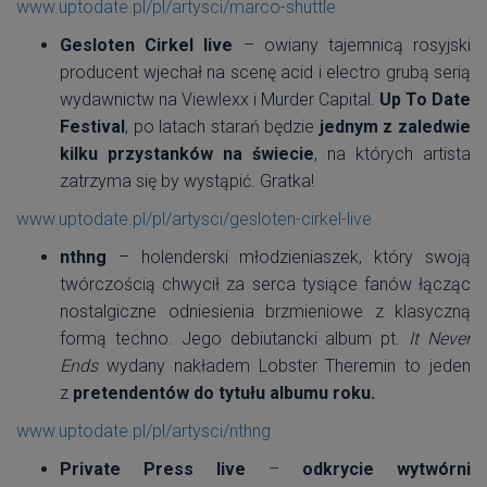
www.uptodate.pl/pl/artysci/marco-shuttle
Gesloten Cirkel live
– owiany tajemnicą rosyjski
producent wjechał na scenę acid i electro grubą serią
wydawnictw na Viewlexx i Murder Capital.
Up To Date
Festival
, po latach starań będzie
jednym z zaledwie
kilku przystanków na świecie
, na których artista
zatrzyma się by wystąpić. Gratka!
www.uptodate.pl/pl/artysci/gesloten-cirkel-live
nthng
– holenderski młodzieniaszek, który swoją
twórczością chwycił za serca tysiące fanów łącząc
nostalgiczne odniesienia brzmieniowe z klasyczną
formą techno. Jego debiutancki album pt.
It Never
Ends
wydany nakładem Lobster Theremin to jeden
z
pretendentów do tytułu albumu roku.
www.uptodate.pl/pl/artysci/nthng
Private Press live
–
odkrycie wytwórni