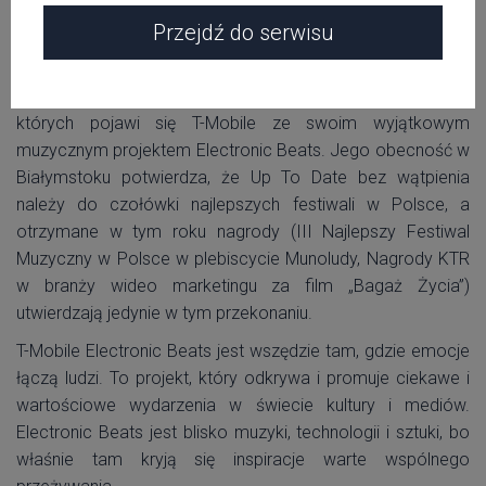
Przejdź do serwisu
Tegoroczna edycja Up To Date Festival podobnie jak przed
rokiem znalazła się na krótkiej liście polskich festiwali, na
których pojawi się T-Mobile ze swoim wyjątkowym
muzycznym projektem Electronic Beats. Jego obecność w
Białymstoku potwierdza, że Up To Date bez wątpienia
należy do czołówki najlepszych festiwali w Polsce, a
otrzymane w tym roku nagrody (III Najlepszy Festiwal
Muzyczny w Polsce w plebiscycie Munoludy, Nagrody KTR
w branży wideo marketingu za film „Bagaż Życia”)
utwierdzają jedynie w tym przekonaniu.
T-Mobile Electronic Beats jest wszędzie tam, gdzie emocje
łączą ludzi. To projekt, który odkrywa i promuje ciekawe i
wartościowe wydarzenia w świecie kultury i mediów.
Electronic Beats jest blisko muzyki, technologii i sztuki, bo
właśnie tam kryją się inspiracje warte wspólnego