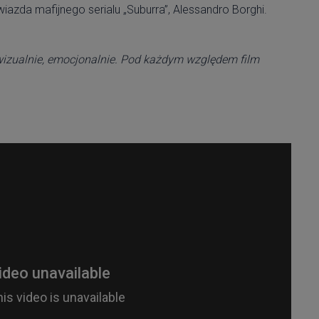
gwiazda mafijnego serialu „Suburra”, Alessandro Borghi.
wizualnie, emocjonalnie. Pod każdym względem film