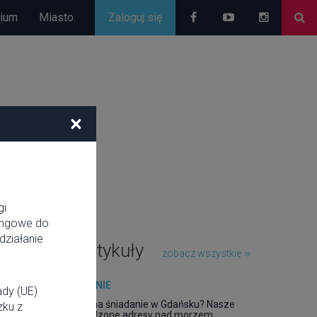
rium
Miasto
Zaloguj się
×
gi
tingowe do
działanie
Popularne artykuły
zobacz wszystkie
JEDZENIE
ady (UE)
Gdzie na śniadanie w Gdańsku? Nasze
zku z
sprawdzone adresy nad morzem