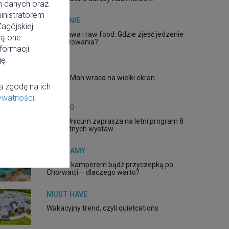
h danych oraz
inistratorem
JEDZENIE
agójskiej
Warszawa i raw food. Gdzie zjeść jedzenie
są one
bez gotowania?
nformacji
ę.
FILM
Spider-Man wraca na wielki ekran
a zgodę na ich
rywatności
.
MIASTO
DESA Unicum zaprasza na letni program 8
bezpłatnych wystaw
POLECAMY
Podróż kamperem bądź przyczepką po
Chorwacji – dlaczego warto?
MUST HAVE
Wakacyjny trend, czyli quietcations