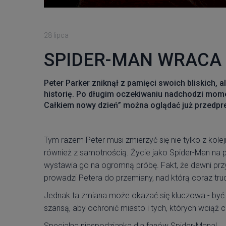
28 lipca
SPIDER-MAN WRACA 
Peter Parker zniknął z pamięci swoich bliskich, 
historię. Po długim oczekiwaniu nadchodzi mome
Całkiem nowy dzień” można oglądać już przedpr
Tym razem Peter musi zmierzyć się nie tylko z kole
również z samotnością. Życie jako Spider-Man na pe
wystawia go na ogromną próbę. Fakt, że dawni przyja
prowadzi Petera do przemiany, nad którą coraz tr
Jednak ta zmiana może okazać się kluczowa - być
szansą, aby ochronić miasto i tych, których wciąż c
Specjalna niespodzianka dla fanów Spider-Mana!