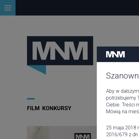
Szanowny
Aby w dalszym 
potrzebujemy T
Ciebie. Treści
FILM
KONKURSY
Mówią na mieś
25 maja 2018 r
2016/679 z dn.