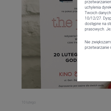
przetwarzanie
uchylenia dyre
Twoich danych 
10/12/27. Dysp
dostępne na st
prasowych. Jeż
Nie zwiększamy
przetwarzanie
10 lutego