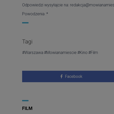
Odpowiedzi wysyłajcie na: redakcja@mowianamiesc
Powodzenia :*
Tagi
#Warszawa
#Mowianamiescie
#Kino
#Film
Facebook
FILM