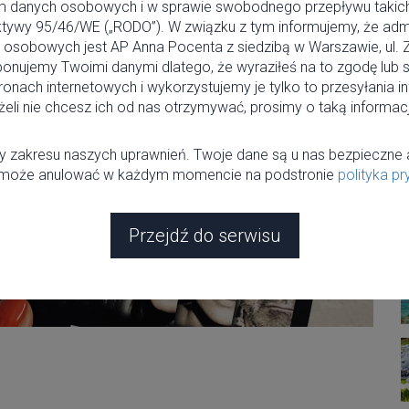
m danych osobowych i w sprawie swobodnego przepływu takic
ktywy 95/46/WE („RODO”). W związku z tym informujemy, że adm
osobowych jest AP Anna Pocenta z siedzibą w Warszawie, ul. Z
onujemy Twoimi danymi dlatego, że wyraziłeś na to zgodę lub 
ronach internetowych i wykorzystujemy je tylko to przesyłania i
eli nie chcesz ich od nas otrzymywać, prosimy o taką informacj
 zakresu naszych uprawnień. Twoje dane są u nas bezpieczne 
 może anulować w każdym momencie na podstronie
polityka p
Przejdź do serwisu