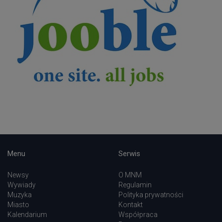
Menu
Serwis
Newsy
O MNM
Wywiady
Regulamin
Muzyka
Polityka prywatności
Miasto
Kontakt
Kalendarium
Współpraca