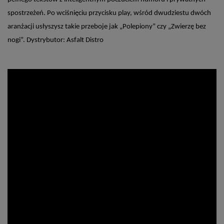
spostrzeżeń. Po wciśnięciu przycisku play, wśród dwudziestu dwóch
aranżacji usłyszysz takie przeboje jak „Polepiony” czy „Zwierzę bez
nogi”. Dystrybutor: Asfalt Distro