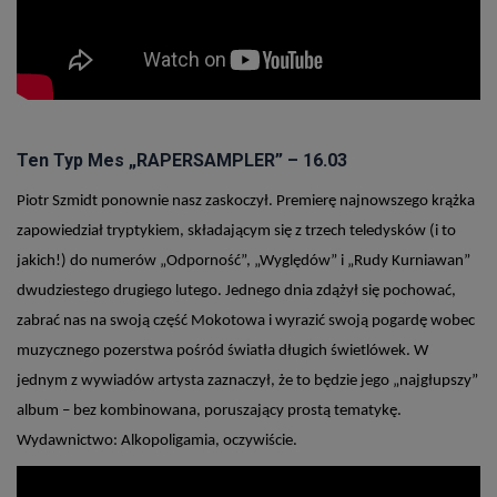
Ten Typ Mes „RAPERSAMPLER” – 16.03
Piotr Szmidt ponownie nasz zaskoczył. Premierę najnowszego krążka
zapowiedział tryptykiem, składającym się z trzech teledysków (i to
jakich!) do numerów „Odporność”, „Wyględów” i „Rudy Kurniawan”
dwudziestego drugiego lutego. Jednego dnia zdążył się pochować,
zabrać nas na swoją część Mokotowa i wyrazić swoją pogardę wobec
muzycznego pozerstwa pośród światła długich świetlówek. W
jednym z wywiadów artysta zaznaczył, że to będzie jego „najgłupszy”
album – bez kombinowana, poruszający prostą tematykę.
Wydawnictwo: Alkopoligamia, oczywiście.