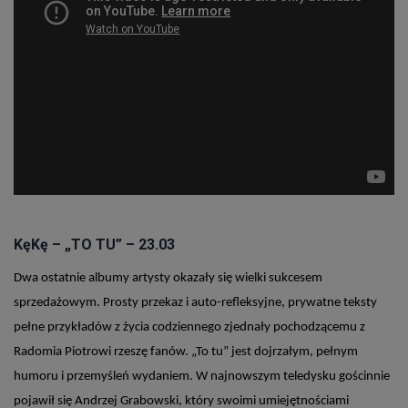
KęKę – „TO TU” – 23.03
Dwa ostatnie albumy artysty okazały się wielki sukcesem
sprzedażowym. Prosty przekaz i auto-refleksyjne, prywatne teksty
pełne przykładów z życia codziennego zjednały pochodzącemu z
Radomia Piotrowi rzeszę fanów. „To tu” jest dojrzałym, pełnym
humoru i przemyśleń wydaniem. W najnowszym teledysku gościnnie
pojawił się Andrzej Grabowski, który swoimi umiejętnościami