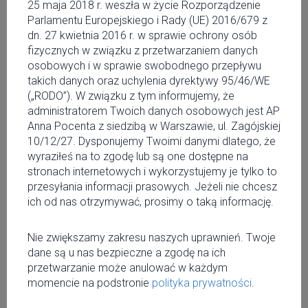
31 marca
25 maja 2018 r. weszła w życie Rozporządzenie
Parlamentu Europejskiego i Rady (UE) 2016/679 z
NAJGORĘTSZE RAPOWE
dn. 27 kwietnia 2016 r. w sprawie ochrony osób
fizycznych w związku z przetwarzaniem danych
PREMIERY
osobowych i w sprawie swobodnego przepływu
takich danych oraz uchylenia dyrektywy 95/46/WE
Sprawdź, co ciekawego dzieje się na polskim rynku
(„RODO”). W związku z tym informujemy, że
muzycznym od początku 2018 roku. O.S.T.R, Bracia
administratorem Twoich danych osobowych jest AP
Waglewscy, Taco Hemingway i Quebonafide to tylko kilku
Anna Pocenta z siedzibą w Warszawie, ul. Zagójskiej
z autorów ostatnich propozycji płytowych w kategorii
10/12/27. Dysponujemy Twoimi danymi dlatego, że
rap.
wyraziłeś na to zgodę lub są one dostępne na
stronach internetowych i wykorzystujemy je tylko to
O.S.T.R „W drodze po szczęście” - 23.02
przesyłania informacji prasowych. Jeżeli nie chcesz
ich od nas otrzymywać, prosimy o taką informację.
Album promuje energetyczny singiel „Słuch”. Krążek od miesiąca jest
na rynku, a status złotej płyty uzyskał już w dwa tygodnie przed
Nie zwiększamy zakresu naszych uprawnień. Twoje
premierą. Pełne radości życia teksty, zwracające uwagę na detale,
dane są u nas bezpieczne a zgodę na ich
które czynią egzystencję wyjątkową, stanowią wyraźny kontrast dla
przetwarzanie może anulować w każdym
strapionych, czasem depresyjnych kawałków z poprzednich płyt. Za
momencie na podstronie
polityka prywatności
.
oprawę graficzną odpowiedzialny jest ponownie Grzegorz FORIN