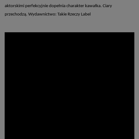
aktorskimi perfekcyjnie dopełnia charakter kawałka. Ciary
przechodzą. Wydawnictwo: Takie Rzeczy Label