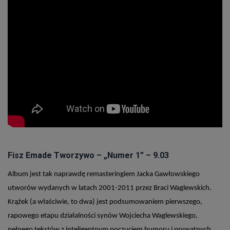
Fisz Emade Tworzywo – „Numer 1” – 9.03
Album jest tak naprawdę remasteringiem Jacka Gawłowskiego
utworów wydanych w latach 2001-2011 przez Braci Waglewskich.
Krążek (a właściwie, to dwa) jest podsumowaniem pierwszego,
rapowego etapu działalności synów Wojciecha Waglewskiego,
pełnego tekstów z inteligentnym poczuciem humoru i prywatnych