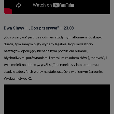
Dwa Sławy – „Cos przerywa” – 23.03
„Coś przerywa” jest już siódmym studyjnym albumem łódzkiego
duetu, tym samym piąty wydany legalnie. Popularyzatorzy
hasztagów operujący niebanalnym poczuciem humoru,
błyskotliwymi porównaniami i szerokim zasobem słów („ładnych”, i
tych mniej) na dobre „wgryźli się” na rynek trzy lata temu płytą
„Ludzie sztosy”. Ich wersy na stałe zagościły w ulicznym żargonie.
Wydawnictwo: X2