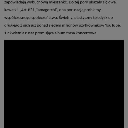
zapowiadają wybuchową mieszankę. Do tej pory ukazały się dwa
kawałki: „Art-B” i „Tamagotchi”, oba poruszają problemy
współczesnego społeczeństwa. Świetny, plastyczny teledysk do
drugiego z nich już ponad siedem milionów użytkowników YouTube.
19 kwietnia rusza promująca album trasa koncertowa.