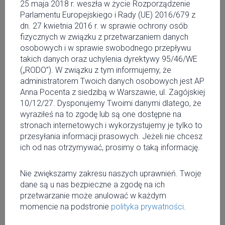
25 kwietnia
25 maja 2018 r. weszła w życie Rozporządzenie
Parlamentu Europejskiego i Rady (UE) 2016/679 z
SEZON OGRÓDKOWY –
dn. 27 kwietnia 2016 r. w sprawie ochrony osób
fizycznych w związku z przetwarzaniem danych
OTWARTY!
osobowych i w sprawie swobodnego przepływu
takich danych oraz uchylenia dyrektywy 95/46/WE
Słońce wyjrzało zza chmur, a wraz z nim pierwsze
(„RODO”). W związku z tym informujemy, że
parasole i stoły. Zagęszczenie restauracyjnych
administratorem Twoich danych osobowych jest AP
ogródków wciąż rośnie, a dziś, mamy dla Was kilka
Anna Pocenta z siedzibą w Warszawie, ul. Zagójskiej
knajp, gdzie posiłek na świeżym powietrzu to pewnik.
10/12/27. Dysponujemy Twoimi danymi dlatego, że
Spójrz na prognozy i rezerwuj stolik, przypływ endorfin
wyraziłeś na to zgodę lub są one dostępne na
gwarantowany!
stronach internetowych i wykorzystujemy je tylko to
przesyłania informacji prasowych. Jeżeli nie chcesz
Choć miejskim ulicom daleko do nadmorskiej bryzy czy
ich od nas otrzymywać, prosimy o taką informację.
świeżości górskiego powietrza, lubimy jeść na powietrzu.
Promienie okalające twarz, otwarta przestrzeń i szerokie
Nie zwiększamy zakresu naszych uprawnień. Twoje
pole widzenia sprawiają, że posiłek smakuje zdecydowanie
dane są u nas bezpieczne a zgodę na ich
lepiej. Szybki wypad na lunch pod chmurką często kończy
przetwarzanie może anulować w każdym
się kilkugodzinnym posiedzeniem. I bardzo dobrze, to się
momencie na podstronie
polityka prywatności
.
nazywa celebracja!