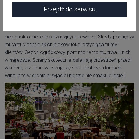
Przejdź do serwisu
Banjaluka
Kuchnia bałkańska przy ulicy Szkolnej, czyli w samym
centrum miasta. O walorach smakowych pisaliśmy
niejednokrotnie, o lokalizacyjnych również. Skryty pomiędzy
murami śródmiejskich bloków lokal przyciąga tłumy
klientów. Sezon ogródkowy, pomimo remontu, trwa u nich
w najlepsze. Ściany skutecznie osłaniają przestrzeń przed
wiatrem, a z nimi zwieszają się setki drobnych lampek.
Wino, pite w gronie przyjaciół nigdzie nie smakuje lepiej!