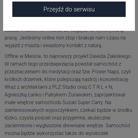
bynajmniej próżne, ale właściwe, w czasach, w których
Przejdź do serwisu
przyszło nam poszukiwać szczęścia. Rozmaite bodźce
napierają z każdej strony i ciężko jest im się oprzeć, a
czasami nawet nie można, ze względu na wykonywaną
pracę. Jesteśmy online non stop i brakuje nam czasu na
wyjazd z miasta i świadomy kontakt z naturą.
Offline w Mieście, to najnowszy projekt Dawida Zaleskiego.
W ramach tego przedsięwzięcia powstał samochód z
przeznaczeniem do medytacji oraz tzw. Power Naps, czyli
krótkich drzemek, które polepszają nastrój i koncentrację.
Wraz z architektami z PLZ Studio oraz C T R L + N,
Agnieszką Łańko i Patrykiem Żurawskim, zaprojektował
małe wnętrze samochodu Suzuki Super Carry. Na
zainteresowanych wypoczynkiem, czekać będzie w środku
łóżko, czysta pościel oraz przyjemne, skutecznie
zaciemnione i wygłuszone drewniane wnętrze. Samochód
można będzie wykorzystać także do wycieczek