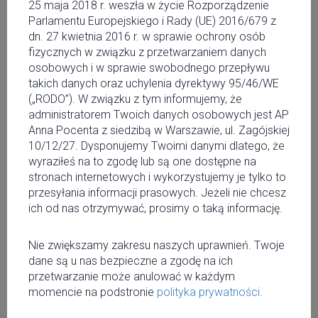
2 lipca
25 maja 2018 r. weszła w życie Rozporządzenie
Parlamentu Europejskiego i Rady (UE) 2016/679 z
NADJEŻDŻA PROJEKT,
dn. 27 kwietnia 2016 r. w sprawie ochrony osób
fizycznych w związku z przetwarzaniem danych
KTÓRY UMOŻLIWI
osobowych i w sprawie swobodnego przepływu
takich danych oraz uchylenia dyrektywy 95/46/WE
ODPOCZYNEK W
(„RODO”). W związku z tym informujemy, że
MIEŚCIE: KEI_VAN
administratorem Twoich danych osobowych jest AP
Anna Pocenta z siedzibą w Warszawie, ul. Zagójskiej
OFFLINE
10/12/27. Dysponujemy Twoimi danymi dlatego, że
wyraziłeś na to zgodę lub są one dostępne na
stronach internetowych i wykorzystujemy je tylko to
W zabieganym i tłocznym mieście, które nie zachęca do
przesyłania informacji prasowych. Jeżeli nie chcesz
odpoczynku, ciężko znaleźć alternatywę, umożliwiającą
ich od nas otrzymywać, prosimy o taką informację.
relaks. W rękach telefony, przed oczami laptopy, a w
głowach wieczny stres - taki obraz definiuje wielu
warszawiaków. Z rozwiązaniem przychodzi, Dawid
Nie zwiększamy zakresu naszych uprawnień. Twoje
Zalesky, który zaprojektował samochód offline, na
dane są u nas bezpieczne a zgodę na ich
potrzeby medytacji oraz krótkich drzemek.
przetwarzanie może anulować w każdym
momencie na podstronie
polityka prywatności
.
To, czego najbardziej potrzebują mieszkańcy dużych miast,
to przyzwolenie na odpoczynek. Podejście to nie jest