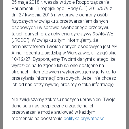
14 czerwca
25 maja 2018 r. weszła w życie Rozporządzenie
Parlamentu Europejskiego i Rady (UE) 2016/679 z
NIECODZIENNA
dn. 27 kwietnia 2016 r. w sprawie ochrony osób
fizycznych w związku z przetwarzaniem danych
KSIĘGARNIA W
osobowych i w sprawie swobodnego przepływu
takich danych oraz uchylenia dyrektywy 95/46/WE
CENTRUM WARSZAWY
(„RODO”). W związku z tym informujemy, że
administratorem Twoich danych osobowych jest AP
Nie wszystkie niezwykłe miejsca w Warszawie są
Anna Pocenta z siedzibą w Warszawie, ul. Zagójskiej
oznaczone neonami i widoczne z daleka. Czasem
10/12/27. Dysponujemy Twoimi danymi dlatego, że
wystarczy skręcić w niepozorną ulicę w samym centrum
wyraziłeś na to zgodę lub są one dostępne na
miasta, by trafić do świata, który bardziej przypomina
stronach internetowych i wykorzystujemy je tylko to
portal do innej rzeczywistości niż tradycyjną księgarnię.
przesyłania informacji prasowych. Jeżeli nie chcesz
ich od nas otrzymywać, prosimy o taką informację.
Podczas jednego z naszych redakcyjnych spacerów
zatrzymaliśmy się przy ulicy Kredytowej. W planach była
Nie zwiększamy zakresu naszych uprawnień. Twoje
krótka wizyta, ale szybko okazało się, że wyjście po kilku
dane są u nas bezpieczne a zgodę na ich
minutach będzie niemożliwe.
przetwarzanie może anulować w każdym
momencie na podstronie
polityka prywatności
.
Między regałami pełnymi książek o ziołach, medycynie