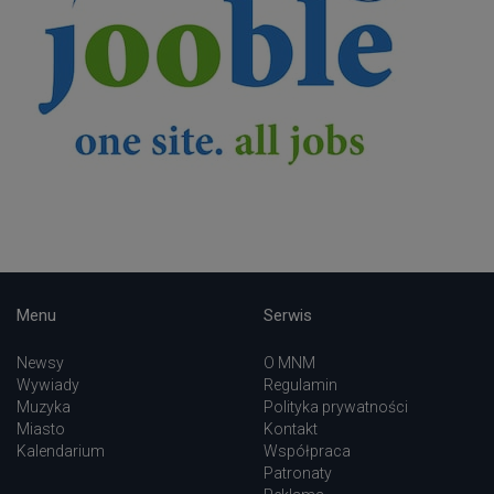
Menu
Serwis
Newsy
O MNM
Wywiady
Regulamin
Muzyka
Polityka prywatności
Miasto
Kontakt
Kalendarium
Współpraca
Patronaty