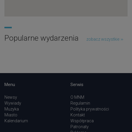
Popularne wydarzenia
zobacz wszystkie
Menu
Serwis
Newsy
O MNM
Wywiady
Regulamin
Muzyka
Polityka prywatności
Miasto
Kontakt
Kalendarium
Współpraca
Patronaty