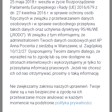
25 maja 2018 r. weszła w życie Rozporządzenie
Zobacz na Facebooku
Parlamentu Europejskiego i Rady (UE) 2016/679 z
Marszałkowska
dn. 27 kwietnia 2016 r. w sprawie ochrony osób
Warszawa, 00-514
fizycznych w związku z przetwarzaniem danych
Warszawa
osobowych i w sprawie swobodnego przepływu
takich danych oraz uchylenia dyrektywy 95/46/WE
(„RODO”). W związku z tym informujemy, że
administratorem Twoich danych osobowych jest AP
Anna Pocenta z siedzibą w Warszawie, ul. Zagójskiej
Tagi
10/12/27. Dysponujemy Twoimi danymi dlatego, że
wyraziłeś na to zgodę lub są one dostępne na
#Mowianamiescie
#Iafwarsaw
#Warszawa
stronach internetowych i wykorzystujemy je tylko to
przesyłania informacji prasowych. Jeżeli nie chcesz
ich od nas otrzymywać, prosimy o taką informację.
Facebook
Nie zwiększamy zakresu naszych uprawnień. Twoje
dane są u nas bezpieczne a zgodę na ich
przetwarzanie może anulować w każdym
Twitter
momencie na podstronie
polityka prywatności
.