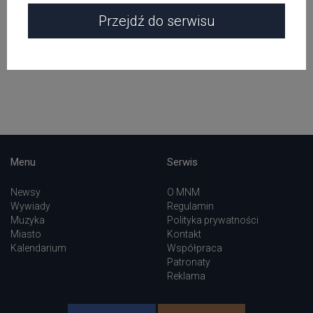
Przejdź do serwisu
Popularne wydarzenia
zobacz wszystkie
Menu
Serwis
Newsy
O MNM
Wywiady
Regulamin
Muzyka
Polityka prywatności
Miasto
Kontakt
Kalendarium
Współpraca
Patronaty
Reklama