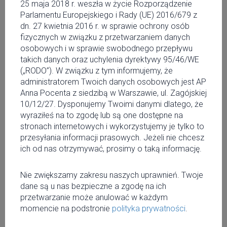
25 maja 2018 r. weszła w życie Rozporządzenie
Parlamentu Europejskiego i Rady (UE) 2016/679 z
Mała 14
Zobacz stronę www
dn. 27 kwietnia 2016 r. w sprawie ochrony osób
Warszawa
Zobacz na Facebooku
fizycznych w związku z przetwarzaniem danych
883 137 862
osobowych i w sprawie swobodnego przepływu
takich danych oraz uchylenia dyrektywy 95/46/WE
Szeroko rozumiany motocyklowy lifestyle :)
(„RODO”). W związku z tym informujemy, że
administratorem Twoich danych osobowych jest AP
Anna Pocenta z siedzibą w Warszawie, ul. Zagójskiej
10/12/27. Dysponujemy Twoimi danymi dlatego, że
wyraziłeś na to zgodę lub są one dostępne na
Facebook
stronach internetowych i wykorzystujemy je tylko to
przesyłania informacji prasowych. Jeżeli nie chcesz
ich od nas otrzymywać, prosimy o taką informację.
Twitter
Nie zwiększamy zakresu naszych uprawnień. Twoje
dane są u nas bezpieczne a zgodę na ich
przetwarzanie może anulować w każdym
momencie na podstronie
polityka prywatności
.
Dodaj wydarzenie