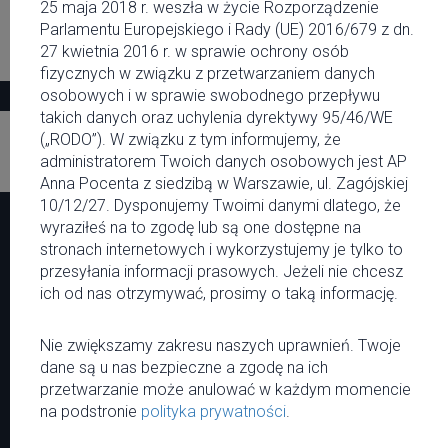
15 marca 2016 10:15
25 maja 2018 r. weszła w życie Rozporządzenie
Parlamentu Europejskiego i Rady (UE) 2016/679 z dn.
27 kwietnia 2016 r. w sprawie ochrony osób
15 marca 2016 12:15
fizycznych w związku z przetwarzaniem danych
osobowych i w sprawie swobodnego przepływu
Zobacz więcej
takich danych oraz uchylenia dyrektywy 95/46/WE
(„RODO”). W związku z tym informujemy, że
administratorem Twoich danych osobowych jest AP
Anna Pocenta z siedzibą w Warszawie, ul. Zagójskiej
10/12/27. Dysponujemy Twoimi danymi dlatego, że
wyraziłeś na to zgodę lub są one dostępne na
Menu
Serwis
stronach internetowych i wykorzystujemy je tylko to
przesyłania informacji prasowych. Jeżeli nie chcesz
Newsy
O MNM
ich od nas otrzymywać, prosimy o taką informację.
Wywiady
Regulamin
Muzyka
Polityka prywatności
Miasto
Kontakt
Nie zwiększamy zakresu naszych uprawnień. Twoje
Kalendarium
Współpraca
dane są u nas bezpieczne a zgodę na ich
Patronaty
przetwarzanie może anulować w każdym momencie
Reklama
na podstronie
polityka prywatności
.