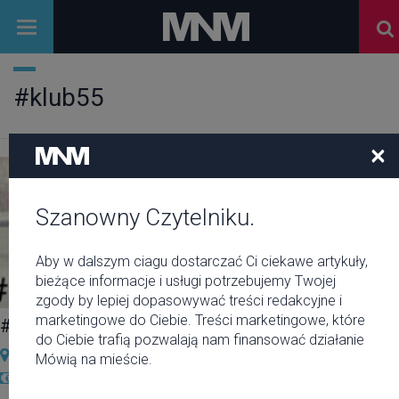
#klub55
×
Szanowny Czytelniku.
Aby w dalszym ciagu dostarczać Ci ciekawe artykuły,
bieżące informacje i usługi potrzebujemy Twojej
zgody by lepiej dopasowywać treści redakcyjne i
marketingowe do Ciebie. Treści marketingowe, które
#LATO_Z_RAPEM x DJ DEF.
do Ciebie trafią pozwalają nam finansować działanie
Klub 55
Mówią na mieście.
free