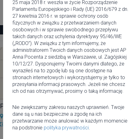
28 sierpnia 2015 23:55
25 maja 2018 r. weszła w życie Rozporządzenie
Parlamentu Europejskiego i Rady (UE) 2016/679 z dn.
27 kwietnia 2016 r. w sprawie ochrony osób
29 sierpnia 2015 04:00
fizycznych w związku z przetwarzaniem danych
osobowych i w sprawie swobodnego przepływu
Zobacz więcej
takich danych oraz uchylenia dyrektywy 95/46/WE
(„RODO”). W związku z tym informujemy, że
administratorem Twoich danych osobowych jest AP
Anna Pocenta z siedzibą w Warszawie, ul. Zagójskiej
10/12/27. Dysponujemy Twoimi danymi dlatego, że
wyraziłeś na to zgodę lub są one dostępne na
stronach internetowych i wykorzystujemy je tylko to
przesyłania informacji prasowych. Jeżeli nie chcesz
ich od nas otrzymywać, prosimy o taką informację.
Pożegnanie Wakacji z 55
Nie zwiększamy zakresu naszych uprawnień. Twoje
dane są u nas bezpieczne a zgodę na ich
Klub 55
przetwarzanie może anulować w każdym momencie
free
na podstronie
polityka prywatności
.
29 sierpnia 2015 21:55