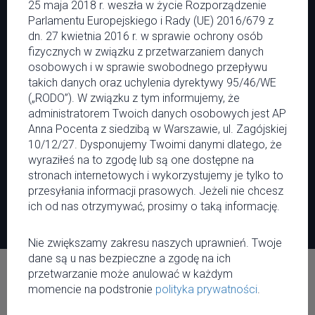
Muzyka
Polityka prywatności
25 maja 2018 r. weszła w życie Rozporządzenie
Miasto
Kontakt
Parlamentu Europejskiego i Rady (UE) 2016/679 z
Kalendarium
Współpraca
dn. 27 kwietnia 2016 r. w sprawie ochrony osób
Patronaty
fizycznych w związku z przetwarzaniem danych
Reklama
osobowych i w sprawie swobodnego przepływu
takich danych oraz uchylenia dyrektywy 95/46/WE
(„RODO”). W związku z tym informujemy, że
administratorem Twoich danych osobowych jest AP
37151
9355
Anna Pocenta z siedzibą w Warszawie, ul. Zagójskiej
10/12/27. Dysponujemy Twoimi danymi dlatego, że
wyraziłeś na to zgodę lub są one dostępne na
stronach internetowych i wykorzystujemy je tylko to
przesyłania informacji prasowych. Jeżeli nie chcesz
© Copyright 2026. Mówią Na Mieście. Wszystkie prawa zastrzeżone.
ich od nas otrzymywać, prosimy o taką informację.
Nie zwiększamy zakresu naszych uprawnień. Twoje
dane są u nas bezpieczne a zgodę na ich
Strona korzysta z plików cookie w celu realizacji usług zgodnie z
Polityką
przetwarzanie może anulować w każdym
prywatności
Akceptuję warunki
momencie na podstronie
polityka prywatności
.
Możesz określić warunki przechowywania lub dostępu do cookie w Twojej
przeglądarce lub konfiguracji usługi.