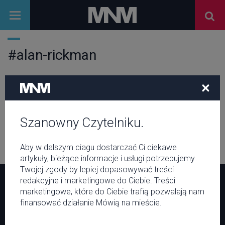
#alan-rickman
×
RELACJE
Alan Rickman, charyzmatyczna
osobowość i niesamowity aktor
odszedł w wieku 69 lat...
Szanowny Czytelniku.
Aby w dalszym ciagu dostarczać Ci ciekawe
artykuły, bieżące informacje i usługi potrzebujemy
Twojej zgody by lepiej dopasowywać treści
redakcyjne i marketingowe do Ciebie. Treści
Menu
Serwis
marketingowe, które do Ciebie trafią pozwalają nam
finansować działanie Mówią na mieście.
Newsy
O MNM
Wywiady
Regulamin