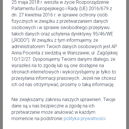
25 maja 2018 r. weszła w życie Rozporządzenie
TERAZ/NOW Sztuka Fugi
Parlamentu Europejskiego i Rady (UE) 2016/679 z
dn. 27 kwietnia 2016 r. w sprawie ochrony osób
fizycznych w związku z przetwarzaniem danych
osobowych i w sprawie swobodnego przepływu
CSW Centrum Sztuki Współczesnej w Warszawie
takich danych oraz uchylenia dyrektywy 95/46/WE
(„RODO”). W związku z tym informujemy, że
Start:
12 lutego 2016 19:00
administratorem Twoich danych osobowych jest AP
Koniec:
12 lutego 2016 22:00
Anna Pocenta z siedzibą w Warszawie, ul. Zagójskiej
10/12/27. Dysponujemy Twoimi danymi dlatego, że
20
wyraziłeś na to zgodę lub są one dostępne na
stronach internetowych i wykorzystujemy je tylko to
przesyłania informacji prasowych. Jeżeli nie chcesz
ich od nas otrzymywać, prosimy o taką informację.
Powodem spotkania Marcina Maseckiego i Dawida
Lorenca była improwizacja Steve'a Paxtona do „Wariacji
Nie zwiększamy zakresu naszych uprawnień. Twoje
Goldbergowskich” Jana Sebastiana Bacha w wykonaniu
dane są u nas bezpieczne a zgodę na ich
Glenna Goulda. Marcin Masecki wydał płytę zawierającą
przetwarzanie może anulować w każdym
interpretację innego utworu Bacha – „Sztuki fugi", która w
momencie na podstronie
polityka prywatności
.
swej ciężkiej i z pozoru niezróżnicowanej strukturze różni
się od barwnej struktury „Wariacji...". Punktem wyjścia