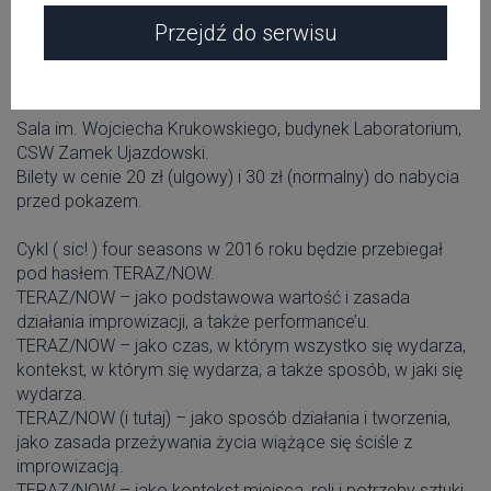
współpracy Masecki/Lorenc jest „Sztuka fugi" i jej
Przejdź do serwisu
współczesne interpretacje, równocześnie dźwiękowe i
ruchowe (we wzajemnym wpływaniu na siebie), ale także
improwizacja.
Sala im. Wojciecha Krukowskiego, budynek Laboratorium,
CSW Zamek Ujazdowski.
Bilety w cenie 20 zł (ulgowy) i 30 zł (normalny) do nabycia
przed pokazem.
Cykl ( sic! ) four seasons w 2016 roku będzie przebiegał
pod hasłem TERAZ/NOW.
TERAZ/NOW – jako podstawowa wartość i zasada
działania improwizacji, a także performance’u.
TERAZ/NOW – jako czas, w którym wszystko się wydarza,
kontekst, w którym się wydarza, a także sposób, w jaki się
wydarza.
TERAZ/NOW (i tutaj) – jako sposób działania i tworzenia,
jako zasada przeżywania życia wiążące się ściśle z
improwizacją.
TERAZ/NOW – jako kontekst miejsca, roli i potrzeby sztuki