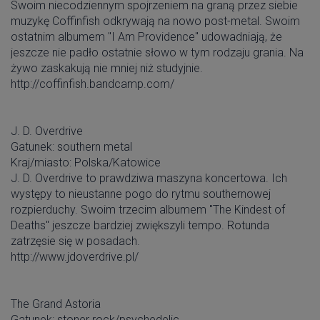
Swoim niecodziennym spojrzeniem na graną przez siebie
muzykę Coffinfish odkrywają na nowo post-metal. Swoim
ostatnim albumem "I Am Providence" udowadniają, że
jeszcze nie padło ostatnie słowo w tym rodzaju grania. Na
żywo zaskakują nie mniej niż studyjnie.
http://coffinfish.bandcamp.com/
J. D. Overdrive
Gatunek: southern metal
Kraj/miasto: Polska/Katowice
J. D. Overdrive to prawdziwa maszyna koncertowa. Ich
występy to nieustanne pogo do rytmu southernowej
rozpierduchy. Swoim trzecim albumem "The Kindest of
Deaths" jeszcze bardziej zwiększyli tempo. Rotunda
zatrzęsie się w posadach.
http://www.jdoverdrive.pl/
The Grand Astoria
Gatunek: stoner rock/psychedelic