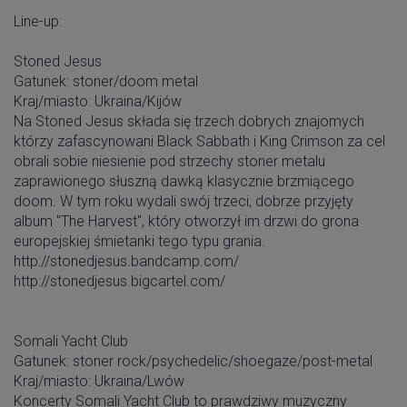
Line-up:
Stoned Jesus
Gatunek: stoner/doom metal
Kraj/miasto: Ukraina/Kijów
Na Stoned Jesus składa się trzech dobrych znajomych
którzy zafascynowani Black Sabbath i King Crimson za cel
obrali sobie niesienie pod strzechy stoner metalu
zaprawionego słuszną dawką klasycznie brzmiącego
doom. W tym roku wydali swój trzeci, dobrze przyjęty
album "The Harvest", który otworzył im drzwi do grona
europejskiej śmietanki tego typu grania.
http://stonedjesus.bandcamp.com/
http://stonedjesus.bigcartel.com/
Somali Yacht Club
Gatunek: stoner rock/psychedelic/shoegaze/post-metal
Kraj/miasto: Ukraina/Lwów
Koncerty Somali Yacht Club to prawdziwy muzyczny