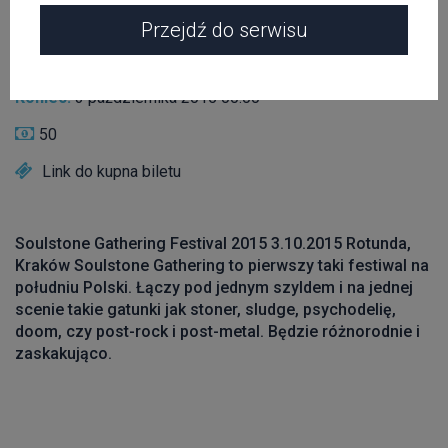
Przejdź do serwisu
Start:
3 października 2015 16:00
Koniec:
3 października 2015 00:00
50
Link do kupna biletu
Soulstone Gathering Festival 2015 3.10.2015 Rotunda,
Kraków Soulstone Gathering to pierwszy taki festiwal na
południu Polski. Łączy pod jednym szyldem i na jednej
scenie takie gatunki jak stoner, sludge, psychodelię,
doom, czy post-rock i post-metal. Będzie różnorodnie i
zaskakująco.