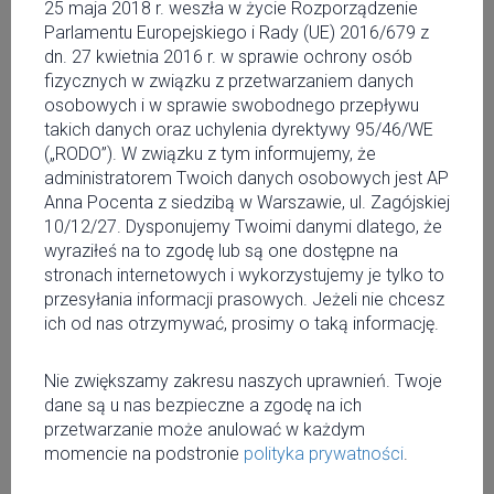
25 maja 2018 r. weszła w życie Rozporządzenie
Parlamentu Europejskiego i Rady (UE) 2016/679 z
dn. 27 kwietnia 2016 r. w sprawie ochrony osób
fizycznych w związku z przetwarzaniem danych
osobowych i w sprawie swobodnego przepływu
takich danych oraz uchylenia dyrektywy 95/46/WE
(„RODO”). W związku z tym informujemy, że
administratorem Twoich danych osobowych jest AP
Anna Pocenta z siedzibą w Warszawie, ul. Zagójskiej
10/12/27. Dysponujemy Twoimi danymi dlatego, że
wyraziłeś na to zgodę lub są one dostępne na
stronach internetowych i wykorzystujemy je tylko to
przesyłania informacji prasowych. Jeżeli nie chcesz
ich od nas otrzymywać, prosimy o taką informację.
Nie zwiększamy zakresu naszych uprawnień. Twoje
Soulstone Gathering
dane są u nas bezpieczne a zgodę na ich
przetwarzanie może anulować w każdym
Festival 2015
momencie na podstronie
polityka prywatności
.