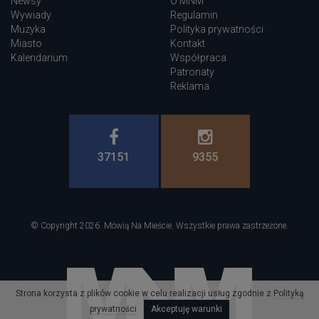
Newsy
O MNM
Wywiady
Regulamin
Muzyka
Polityka prywatności
Miasto
Kontakt
Kalendarium
Współpraca
Patronaty
Reklama
37151
9355
© Copyright 2026. Mówią Na Mieście. Wszystkie prawa zastrzeżone.
Strona korzysta z plików cookie w celu realizacji usług zgodnie z
Polityką
prywatności
Akceptuję warunki