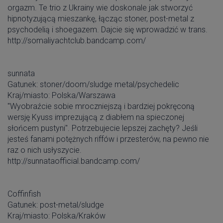
orgazm. Te trio z Ukrainy wie doskonale jak stworzyć
hipnotyzującą mieszankę, łącząc stoner, post-metal z
psychodelią i shoegazem. Dajcie się wprowadzić w trans.
http://somaliyachtclub.bandcamp.com/
sunnata
Gatunek: stoner/doom/sludge metal/psychedelic
Kraj/miasto: Polska/Warszawa
"Wyobraźcie sobie mroczniejszą i bardziej pokręconą
wersję Kyuss imprezującą z diabłem na spieczonej
słońcem pustyni". Potrzebujecie lepszej zachęty? Jeśli
jesteś fanami potężnych riffów i przesterów, na pewno nie
raz o nich usłyszycie.
http://sunnataofficial.bandcamp.com/
Coffinfish
Gatunek: post-metal/sludge
Kraj/miasto: Polska/Kraków