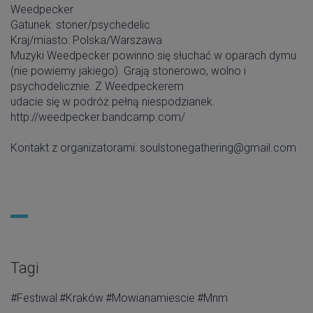
Weedpecker
Gatunek: stoner/psychedelic
Kraj/miasto: Polska/Warszawa
Muzyki Weedpecker powinno się słuchać w oparach dymu
(nie powiemy jakiego). Grają stonerowo, wolno i
psychodelicznie. Z Weedpeckerem
udacie się w podróż pełną niespodzianek.
http://weedpecker.bandcamp.com/
Kontakt z organizatorami: soulstonegathering@gmail.com
Tagi
#Festiwal
#Kraków
#Mowianamiescie
#Mnm