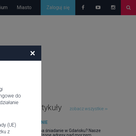
rium
Miasto
Zaloguj się
×
gi
tingowe do
działanie
Popularne artykuły
zobacz wszystkie
JEDZENIE
ady (UE)
Gdzie na śniadanie w Gdańsku? Nasze
zku z
sprawdzone adresy nad morzem