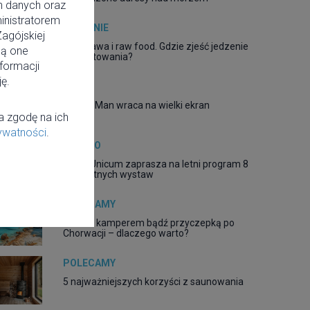
h danych oraz
inistratorem
JEDZENIE
agójskiej
Warszawa i raw food. Gdzie zjeść jedzenie
są one
bez gotowania?
nformacji
ę.
FILM
Spider-Man wraca na wielki ekran
a zgodę na ich
rywatności
.
MIASTO
DESA Unicum zaprasza na letni program 8
bezpłatnych wystaw
POLECAMY
Podróż kamperem bądź przyczepką po
Chorwacji – dlaczego warto?
POLECAMY
5 najważniejszych korzyści z saunowania