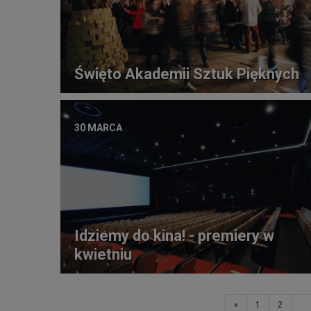
Święto Akademii Sztuk Pięknych
30 MARCA
Idziemy do kina! - premiery w
kwietniu
«
1
2
...