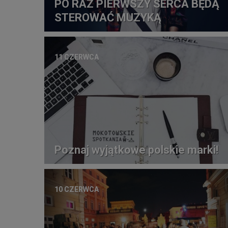
PO RAZ PIERWSZY SERCA BĘDĄ
STEROWAĆ MUZYKĄ
11 CZERWCA
Poznaj wyjątkowe polskie marki!
10 CZERWCA