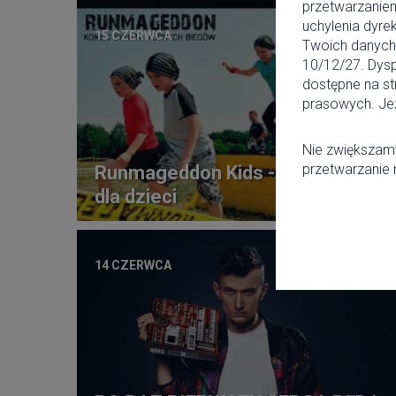
przetwarzanie
uchylenia dyre
15 CZERWCA
Twoich danych 
10/12/27. Dysp
dostępne na st
prasowych. Jeż
Nie zwiększamy
przetwarzanie
Runmageddon Kids - tor przeszkó
dla dzieci
14 CZERWCA