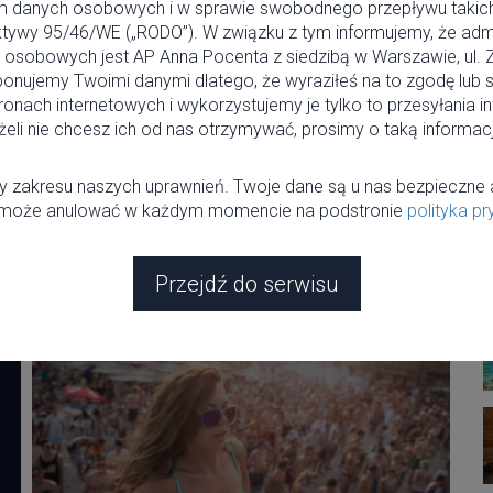
m danych osobowych i w sprawie swobodnego przepływu takic
ktywy 95/46/WE („RODO”). W związku z tym informujemy, że adm
15 CZERWCA
osobowych jest AP Anna Pocenta z siedzibą w Warszawie, ul. Z
onujemy Twoimi danymi dlatego, że wyraziłeś na to zgodę lub 
ronach internetowych i wykorzystujemy je tylko to przesyłania i
eli nie chcesz ich od nas otrzymywać, prosimy o taką informacj
 zakresu naszych uprawnień. Twoje dane są u nas bezpieczne 
 może anulować w każdym momencie na podstronie
polityka p
d
Lato z Gutek Film
Przejdź do serwisu
11 CZERWCA