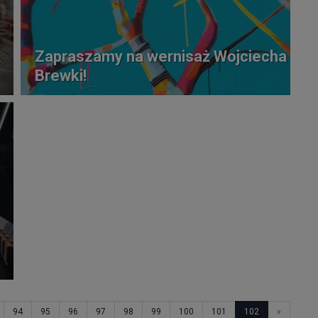
Zapraszamy na wernisaż Wojciecha
Brewki!
94
95
96
97
98
99
100
101
102
»