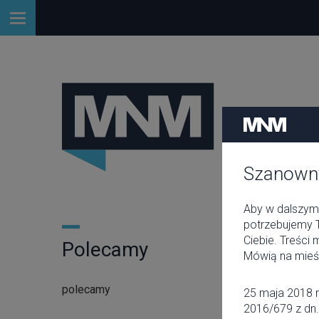
Szanowny
Aby w dalszym 
potrzebujemy T
Ciebie. Treści
Polecamy
Mówią na mieś
polecamy
25 maja 2018 r
2016/679 z dn.