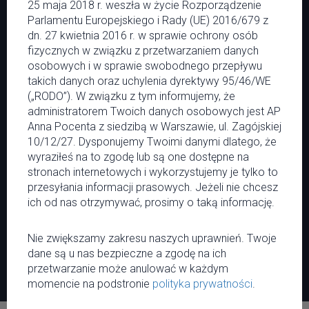
Menu
Serwis
25 maja 2018 r. weszła w życie Rozporządzenie
Parlamentu Europejskiego i Rady (UE) 2016/679 z
Newsy
O MNM
dn. 27 kwietnia 2016 r. w sprawie ochrony osób
Wywiady
Regulamin
fizycznych w związku z przetwarzaniem danych
Muzyka
Polityka prywatności
osobowych i w sprawie swobodnego przepływu
Miasto
Kontakt
takich danych oraz uchylenia dyrektywy 95/46/WE
Kalendarium
Współpraca
(„RODO”). W związku z tym informujemy, że
Patronaty
administratorem Twoich danych osobowych jest AP
Reklama
Anna Pocenta z siedzibą w Warszawie, ul. Zagójskiej
10/12/27. Dysponujemy Twoimi danymi dlatego, że
wyraziłeś na to zgodę lub są one dostępne na
stronach internetowych i wykorzystujemy je tylko to
37151
9355
przesyłania informacji prasowych. Jeżeli nie chcesz
ich od nas otrzymywać, prosimy o taką informację.
Nie zwiększamy zakresu naszych uprawnień. Twoje
© Copyright 2026. Mówią Na Mieście. Wszystkie prawa zastrzeżone.
dane są u nas bezpieczne a zgodę na ich
przetwarzanie może anulować w każdym
momencie na podstronie
polityka prywatności
.