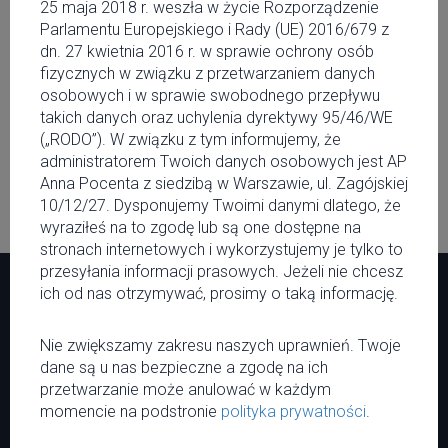
25 maja 2018 r. weszła w życie Rozporządzenie
MIASTO
Parlamentu Europejskiego i Rady (UE) 2016/679 z
Wydarzenia kulturalne tego
dn. 27 kwietnia 2016 r. w sprawie ochrony osób
tygodnia w Warszawie
fizycznych w związku z przetwarzaniem danych
osobowych i w sprawie swobodnego przepływu
FESTIWALE
takich danych oraz uchylenia dyrektywy 95/46/WE
Najbardziej nietypowe festiwale w
(„RODO”). W związku z tym informujemy, że
stolicy
administratorem Twoich danych osobowych jest AP
Anna Pocenta z siedzibą w Warszawie, ul. Zagójskiej
10/12/27. Dysponujemy Twoimi danymi dlatego, że
wyraziłeś na to zgodę lub są one dostępne na
stronach internetowych i wykorzystujemy je tylko to
przesyłania informacji prasowych. Jeżeli nie chcesz
Menu
Serwis
ich od nas otrzymywać, prosimy o taką informację.
Newsy
O MNM
Nie zwiększamy zakresu naszych uprawnień. Twoje
Wywiady
Regulamin
dane są u nas bezpieczne a zgodę na ich
Muzyka
Polityka prywatności
przetwarzanie może anulować w każdym
Miasto
Kontakt
momencie na podstronie
polityka prywatności
.
Kalendarium
Współpraca
Patronaty