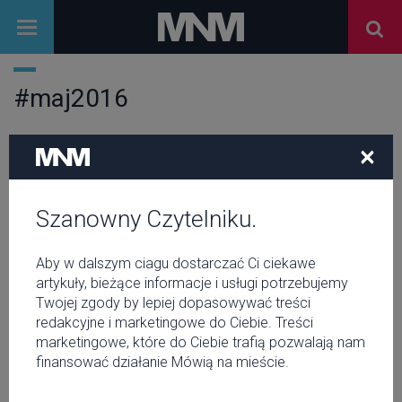
#maj2016
×
MIASTO
Najciekawsze warsztaty w tym
tygodniu w Warszawie!
Szanowny Czytelniku.
FILM
Na co do kina? 5 najbardziej
Aby w dalszym ciagu dostarczać Ci ciekawe
oczekiwanych premier w maju!
artykuły, bieżące informacje i usługi potrzebujemy
Twojej zgody by lepiej dopasowywać treści
redakcyjne i marketingowe do Ciebie. Treści
MIASTO
marketingowe, które do Ciebie trafią pozwalają nam
Pięć spektakli, które mają swoje
finansować działanie Mówią na mieście.
premiery w maju