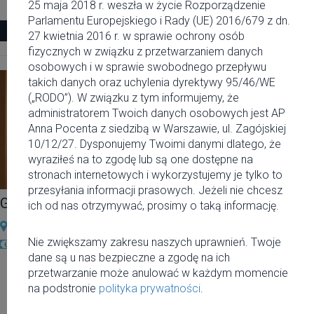
28 stycznia 2016 19:00
25 maja 2018 r. weszła w życie Rozporządzenie
Parlamentu Europejskiego i Rady (UE) 2016/679 z dn.
Zobacz więcej
27 kwietnia 2016 r. w sprawie ochrony osób
fizycznych w związku z przetwarzaniem danych
osobowych i w sprawie swobodnego przepływu
takich danych oraz uchylenia dyrektywy 95/46/WE
(„RODO”). W związku z tym informujemy, że
administratorem Twoich danych osobowych jest AP
Anna Pocenta z siedzibą w Warszawie, ul. Zagójskiej
10/12/27. Dysponujemy Twoimi danymi dlatego, że
wyraziłeś na to zgodę lub są one dostępne na
stronach internetowych i wykorzystujemy je tylko to
przesyłania informacji prasowych. Jeżeli nie chcesz
Galeria Faras w Muzeum Narodowym
ich od nas otrzymywać, prosimy o taką informację.
Muzeum Narodowe w Warszawie
Nie zwiększamy zakresu naszych uprawnień. Twoje
10-15 zł
dane są u nas bezpieczne a zgodę na ich
1 marca 2016 10:00
przetwarzanie może anulować w każdym momencie
na podstronie
polityka prywatności
.
31 grudnia 2016 18:34