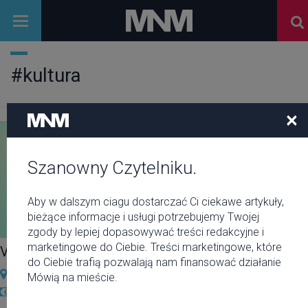
#kultura
×
Szanowny Czytelniku.
Aby w dalszym ciagu dostarczać Ci ciekawe artykuły,
bieżące informacje i usługi potrzebujemy Twojej
zgody by lepiej dopasowywać treści redakcyjne i
marketingowe do Ciebie. Treści marketingowe, które
VII MYŚLI GONITWA na Chłodnej 25 // wstęp: friko
do Ciebie trafią pozwalają nam finansować działanie
Klub Chłodna 25
Mówią na mieście.
free