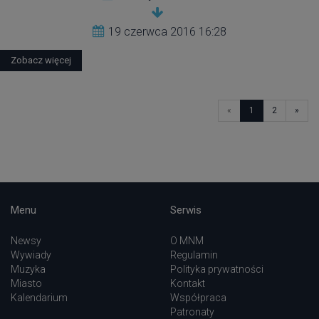
19 czerwca 2016 16:28
Zobacz więcej
«
1
2
»
Menu
Serwis
Newsy
O MNM
Wywiady
Regulamin
Muzyka
Polityka prywatności
Miasto
Kontakt
Kalendarium
Współpraca
Patronaty