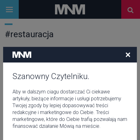
#restauracja
×
JEDZENIE
Restauracje wegańskie we
Wrocławiu
Szanowny Czytelniku.
JEDZENIE
Świętuj pełnię księżyca w Sing
Aby w dalszym ciagu dostarczać Ci ciekawe
Sing!
artykuły, bieżące informacje i usługi potrzebujemy
Twojej zgody by lepiej dopasowywać treści
redakcyjne i marketingowe do Ciebie. Treści
JEDZENIE
marketingowe, które do Ciebie trafią pozwalają nam
Klimatyczne lokale w stolicy
finansować działanie Mówią na mieście.