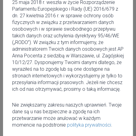
25 maja 2018 r. weszła w życie Rozporządzenie
JEDZENIE
Parlamentu Europejskiego i Rady (UE) 2016/679 z
Knajpy, które sprawią, że
dn. 27 kwietnia 2016 r. w sprawie ochrony osób
pokochasz owoce morza
fizycznych w związku z przetwarzaniem danych
osobowych i w sprawie swobodnego przepływu
JEDZENIE
takich danych oraz uchylenia dyrektywy 95/46/WE
Najpopularniejsze restauracje w
(„RODO”). W związku z tym informujemy, że
Warszawie
administratorem Twoich danych osobowych jest AP
Anna Pocenta z siedzibą w Warszawie, ul. Zagójskiej
WYWIADY
10/12/27. Dysponujemy Twoimi danymi dlatego, że
wyraziłeś na to zgodę lub są one dostępne na
Legal Cakes Warszawa
stronach internetowych i wykorzystujemy je tylko to
przesyłania informacji prasowych. Jeżeli nie chcesz
ich od nas otrzymywać, prosimy o taką informację.
MIASTO
Łódź! Gdzie na randkę?
Nie zwiększamy zakresu naszych uprawnień. Twoje
dane są u nas bezpieczne a zgodę na ich
przetwarzanie może anulować w każdym
JEDZENIE
momencie na podstronie
polityka prywatności
.
Święto najlepszych restauracji –